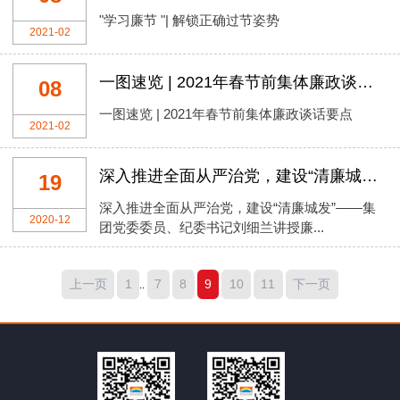
"学习廉节 "| 解锁正确过节姿势
2021-02
一图速览 | 2021年春节前集体廉政谈话要点
08
一图速览 | 2021年春节前集体廉政谈话要点
2021-02
深入推进全面从严治党，建设“清廉城发”——集团党委委员、纪委书记刘细兰讲授廉政专题党课
19
深入推进全面从严治党，建设“清廉城发”——集
2020-12
团党委委员、纪委书记刘细兰讲授廉...
上一页
1
7
8
9
10
11
下一页
..