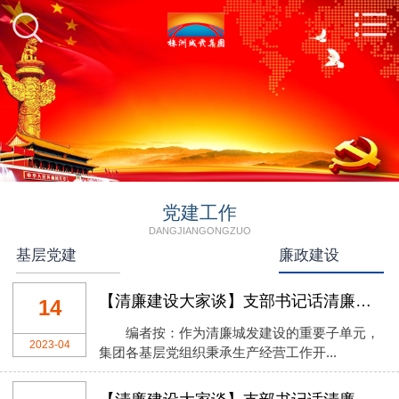
党建工作
DANGJIANGONGZUO
基层党建
廉政建设
【清廉建设大家谈】支部书记话清廉（二）
14
编者按：作为清廉城发建设的重要子单元，
2023-04
集团各基层党组织秉承生产经营工作开...