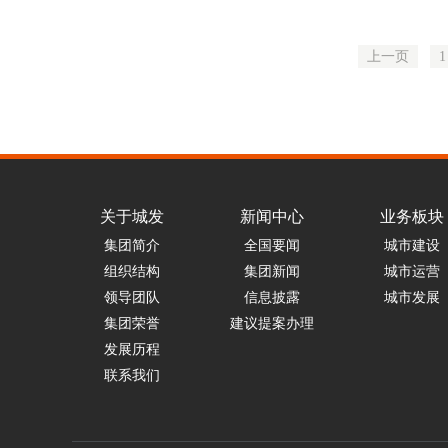
上一页
1
关于城发
新闻中心
业务板块
集团简介
全国要闻
城市建设
组织结构
集团新闻
城市运营
领导团队
信息披露
城市发展
集团荣誉
建议提案办理
发展历程
联系我们