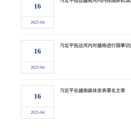
习近平抵达越南河内内排国际机场
16
2025-04
习近平抵达河内对越南进行国事访
16
2025-04
习近平在越南媒体发表署名文章
16
2025-04