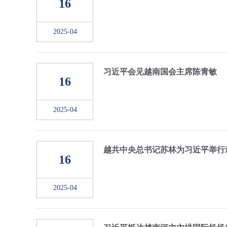
16
2025-04
习近平会见越南国会主席陈青敏
16
2025-04
越共中央总书记苏林为习近平举行
16
2025-04