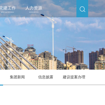
党建工作
人力资源
SPECIAL COLUMN
RESOURCES
集团新闻
信息披露
建议提案办理