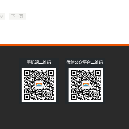
59
下一页