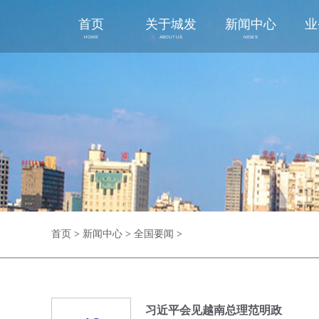
首页
关于城发
新闻中心
业
HOME
ABOUT US
NEWS
首页
>
新闻中心
>
全国要闻
>
习近平会见越南总理范明政