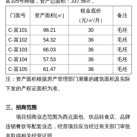
富105号商铺，资产总面积：337.56㎡。
租金底价
门面号
资产面积(㎡)
备注
（元/㎡/月）
C-富101
98.21
30
毛坯
C-富102
54.32
36
毛坯
C-富103
66.03
36
毛坯
C-富104
57.53
36
毛坯
C-富105
61.47
36
毛坯
注：资产面积根据房产管理部门测量的建筑面积及实际
下发的产权证面积为准。
三、招商范围
项目招商业态范围为西点面包、饮品轻食店、品牌
连锁餐饮等配套业态，经营项目应当经过有关部门审批
并取得相关经营证照。