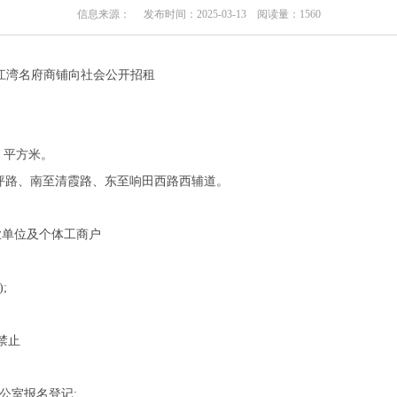
信息来源： 发布时间：2025-03-13 阅读量：
1560
江湾名府商铺向社会公开招租
7 平方米。
坪路、南至清霞路、东至响田西路西辅道。
业单位及个体工商户
;
禁止
办公室报名登记: