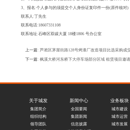
3、报名:个人参与的须提交个人身份证复印件一份(原件核对
联系人:丁先生
联系电话:18607331108
联系地址:石峰区双碳大厦 18楼1806 号办公室
上一篇:
芦淞区茅屋街路128号烤漆厂改造项目比选采购成
下一篇:
枫溪大桥河东桥下大停车场部分区域 租赁项目邀
关于城发
新闻中心
业务板块
集团简介
全国要闻
城市建设
组织结构
集团新闻
城市运营
领导团队
信息披露
城市发展