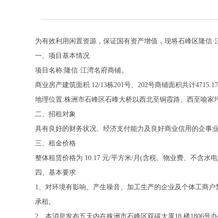
为有效利用闲置资源，保证国有资产增值，现将石峰区隆信·
一、项目基本情况
项目名称:隆信·江湾名府商铺。
商业房产建筑面积:12/13栋201号、202号商铺面积共计4715.1
地理位置:株洲市石峰区石峰大桥以西北至铜霞路、西至喻家
二、招租对象
具有良好的财务状况、经济支付能力及良好商业信用的企事
三、租金价格
整体租赁价格为 10.17 元/平方米/月(含税、物业费、不含水电)
四、基本要求
1、对环境有影响、产生噪音、加工生产的企业及个体工商户
承租;
2、本消息发布五天内在株洲市石峰区双碳大厦18 楼1806号