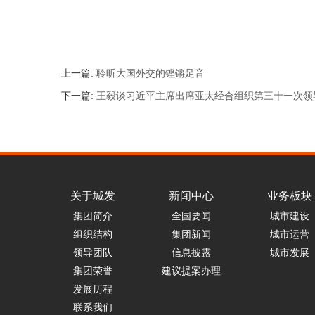
上一篇:
聆听大国外交的铿锵足音
下一篇:
王毅谈习近平主席出席亚太经合组织第三十一次领
关于城发
新闻中心
业务板块
集团简介
全国要闻
城市建设
组织结构
集团新闻
城市运营
领导团队
信息披露
城市发展
集团荣誉
建议提案办理
发展历程
联系我们